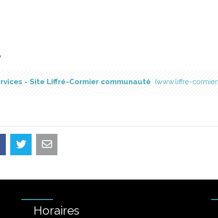
é
rvices - Site Liffré-Cormier communauté
www.liffre-cormier.
Horaires