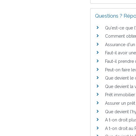
Questions ? Répo
Qu'est-ce que l
Comment obteni
Assurance d'un 
Faut-il avoir un
Faut-il prendre
Peut-on faire l
Que devient le 
Que devient la v
Prêt immobilier
Assurer un prêt 
Que devient l'h
A t-on droit plu
A t-on droit au