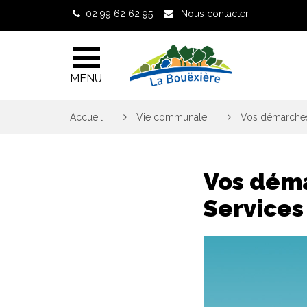
Gestion des traceurs
02 99 62 62 95
Nous contacter
MENU
Accueil
>
Vie communale
>
Vos démarches 
Vos déma
Services