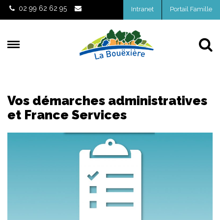
Gestion des traceurs
02 99 62 62 95
Intranet
Portail Famille
Al
Vos démarches administratives
et France Services