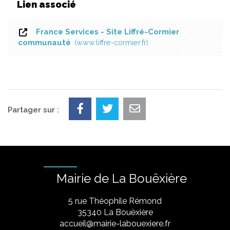
Lien associé
France Services - Site Liffré-Cormier
communauté
www.liffre-cormier.fr
Partager sur :
Mairie de La Bouëxière
5 rue Théophile Rémond
​35340 La Bouëxière
accueil@mairie-labouexiere.fr