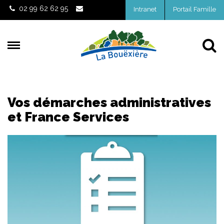
Gestion des traceurs
02 99 62 62 95
Intranet
Portail Famille
Al
Vos démarches administratives
et France Services