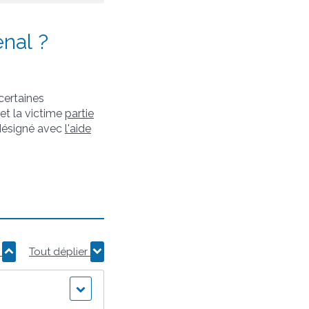
énal ?
certaines
et la victime
partie
 désigné avec
l'aide
r
Tout déplier