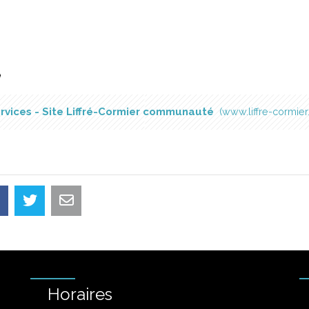
é
rvices - Site Liffré-Cormier communauté
www.liffre-cormier.
Horaires