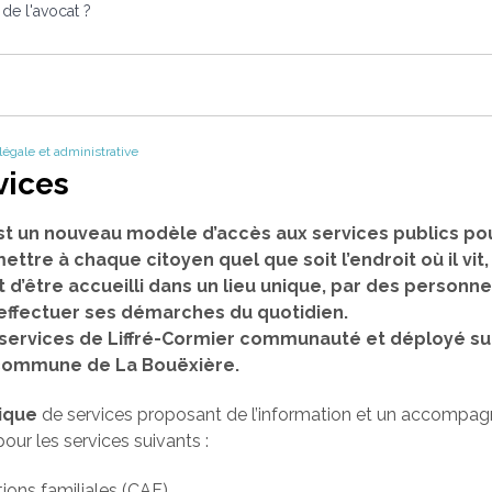
 de l'avocat ?
 légale et administrative
vices
st un nouveau modèle d’accès aux services publics pou
mettre à chaque citoyen quel que soit l’endroit où il vit
t d’être accueilli dans un lieu unique, par des person
 effectuer ses démarches du quotidien.
es services de Liffré-Cormier communauté et déployé su
a commune de La Bouëxière.
ique
de services proposant de l’information et un accompa
our les services suivants :
tions familiales (CAF),