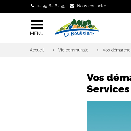
Gestion des traceurs
02 99 62 62 95
Nous contacter
MENU
Accueil
>
Vie communale
>
Vos démarches 
Vos déma
Services