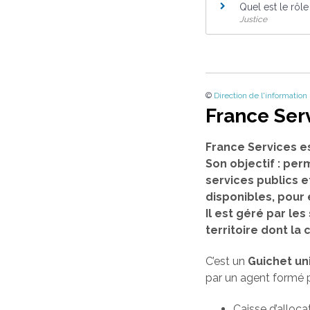
Quel est le rôle
Justice
©
Direction de l'information
France Ser
France Services e
Son objectif : per
services publics e
disponibles, pour
Il est géré par l
territoire dont l
C’est un
Guichet un
par un agent formé p
Caisse d’alloca