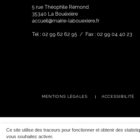
5 rue Théophile Rémond
​35340 La Bouëxière
accueil@mairie-labouexiere.fr
Tel : 02 99 62 62 95
/ Fax : 02 99 04 40 23
MENTIONS LÉGALES
ACCESSIBILITÉ
Ce site utilise des traceurs pour fonctionner et obtenir des statisti
vous souhaitez activer.