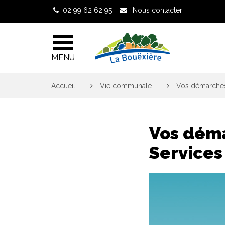
Gestion des traceurs
02 99 62 62 95
Nous contacter
MENU
Accueil
>
Vie communale
>
Vos démarches 
Vos déma
Services