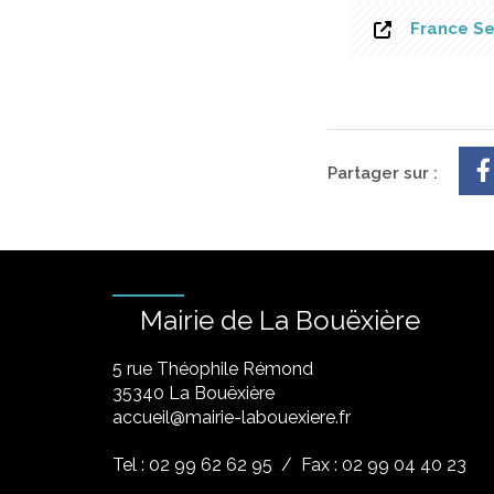
France Se
Partager sur :
Mairie de La Bouëxière
5 rue Théophile Rémond
​35340 La Bouëxière
accueil@mairie-labouexiere.fr
Tel : 02 99 62 62 95
/ Fax : 02 99 04 40 23