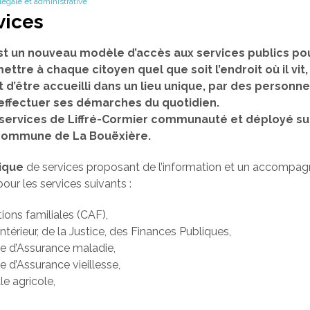
 légale et administrative
vices
st un nouveau modèle d’accès aux services publics pou
mettre à chaque citoyen quel que soit l’endroit où il vit
t d’être accueilli dans un lieu unique, par des person
 effectuer ses démarches du quotidien.
es services de Liffré-Cormier communauté et déployé su
a commune de La Bouëxière.
ique
de services proposant de l’information et un accompa
our les services suivants :
tions familiales (CAF),
Intérieur, de la Justice, des Finances Publiques,
le d’Assurance maladie,
e d’Assurance vieillesse,
le agricole,