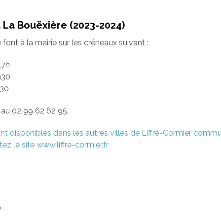
La Bouëxière (2023-2024)
ont à la mairie sur les créneaux suivant :
17h
h30
h30
au 02 99 62 62 95.
nt disponibles dans les autres villes de Liffré-Cormier comm
ez le site www.liffre-cormier.fr
é