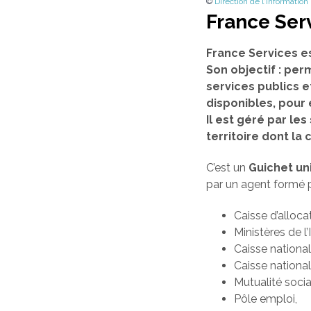
©
Direction de l'information
France Ser
France Services e
Son objectif : per
services publics e
disponibles, pour
Il est géré par l
territoire dont l
C’est un
Guichet un
par un agent formé p
Caisse d’alloca
Ministères de l’
Caisse nationa
Caisse national
Mutualité socia
Pôle emploi,