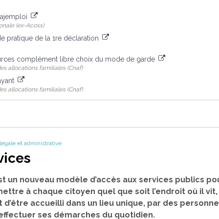
Pajemploi
onale (ex-Acoss)
de pratique de la 1re déclaration
urces complément libre choix du mode de garde
es allocations familiales (Cnaf)
ayant
es allocations familiales (Cnaf)
 légale et administrative
vices
st un nouveau modèle d’accès aux services publics pou
mettre à chaque citoyen quel que soit l’endroit où il vit
t d’être accueilli dans un lieu unique, par des person
 effectuer ses démarches du quotidien.