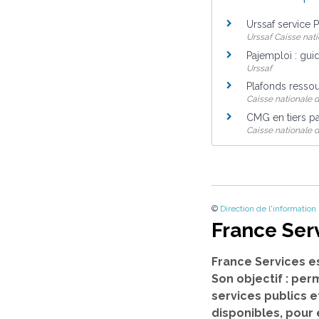
Urssaf service 
Urssaf Caisse nati
Pajemploi : gui
Urssaf
Plafonds resso
Caisse nationale d
CMG en tiers p
Caisse nationale d
©
Direction de l'information
France Ser
France Services e
Son objectif : per
services publics e
disponibles, pour