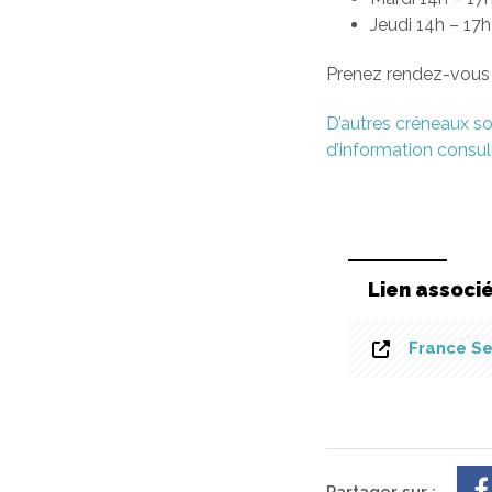
Jeudi 14h – 17
Prenez rendez-vous 
D’autres créneaux so
d’information consult
Lien associ
France Se