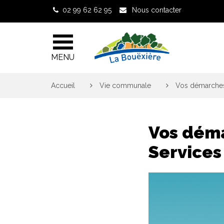
Gestion des traceurs
02 99 62 62 95
Nous contacter
MENU
Accueil
>
Vie communale
>
Vos démarches 
Vos déma
Services