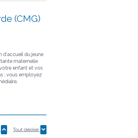
rde (CMG)
 d'accueil du jeune
istante maternelle
votre enfant et vos
ions : vous employez
édiaire.
r
Tout déplier