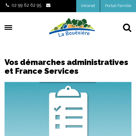
Gestion des traceurs
02 99 62 62 95
Intranet
Portail Famille
Al
Vos démarches administratives
et France Services