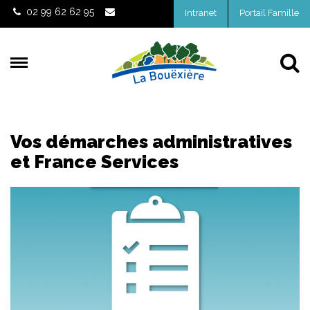
Gestion des traceurs
02 99 62 62 95
Intranet
Portail Famille
Al
Vos démarches administratives
et France Services