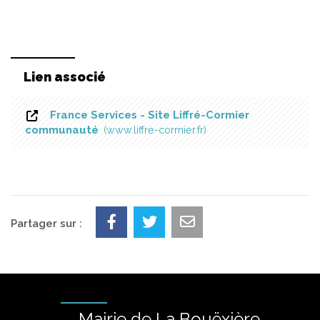
Lien associé
France Services - Site Liffré-Cormier
communauté
www.liffre-cormier.fr
Partager sur :
Mairie de La Bouëxière