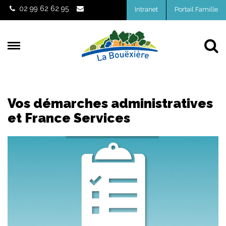
Gestion des traceurs
02 99 62 62 95
Intranet
Portail Famille
Al
Vos démarches administratives
et France Services