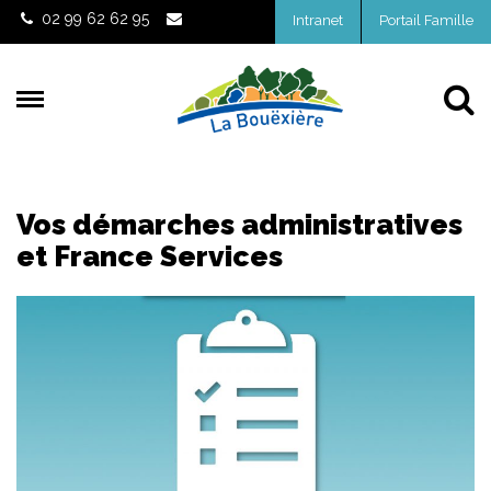
Gestion des traceurs
02 99 62 62 95
Intranet
Portail Famille
Al
Vos démarches administratives
et France Services