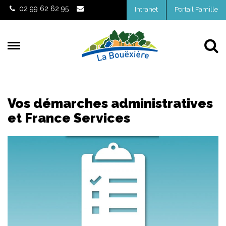
Gestion des traceurs
02 99 62 62 95
Intranet
Portail Famille
Al
Vos démarches administratives
et France Services