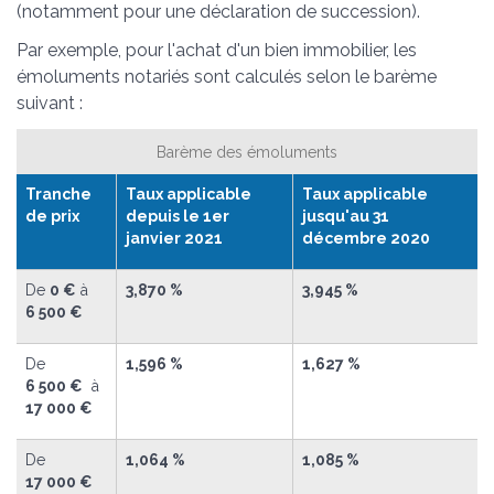
(notamment pour une déclaration de succession).
Par exemple, pour l'achat d'un bien immobilier, les
émoluments notariés sont calculés selon le barème
suivant :
Barème des émoluments
Tranche
Taux applicable
Taux applicable
de prix
depuis le 1
er
jusqu'au 31
janvier 2021
décembre 2020
De
0 €
à
3,870 %
3,945 %
6 500 €
De
1,596 %
1,627 %
6 500 €
à
17 000 €
De
1,064 %
1,085 %
17 000 €