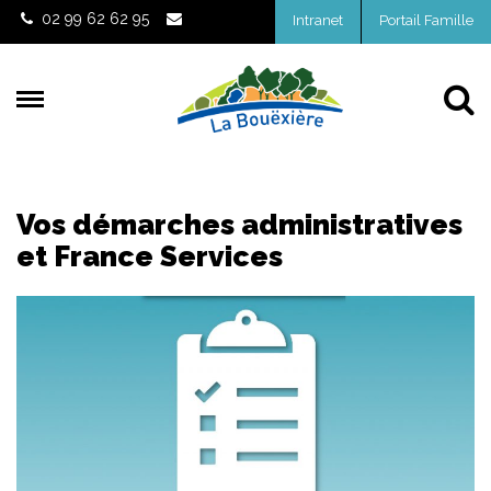
Gestion des traceurs
02 99 62 62 95
Intranet
Portail Famille
Al
Vos démarches administratives
et France Services