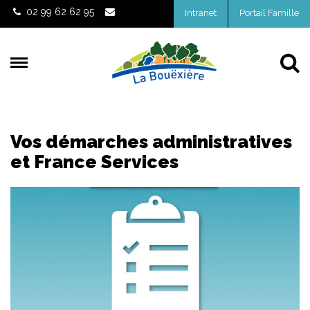
Gestion des traceurs
02 99 62 62 95
Intranet
Portail Famille
Al
Vos démarches administratives
et France Services