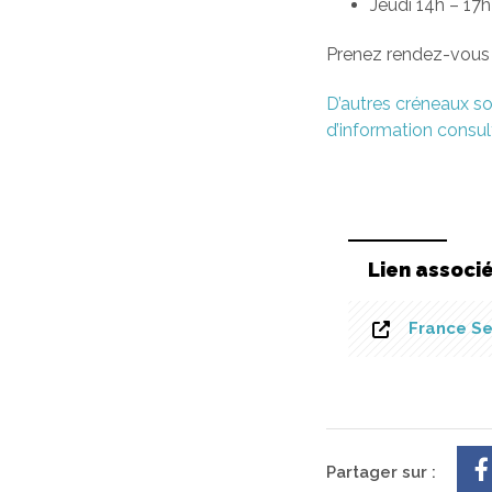
Jeudi 14h – 17
Prenez rendez-vous 
D’autres créneaux so
d’information consult
Lien associ
France Se
Partager sur :