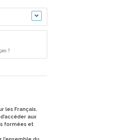
çais ?
r les Français.
, d’accéder aux
nes formées et
r l’ensemble du