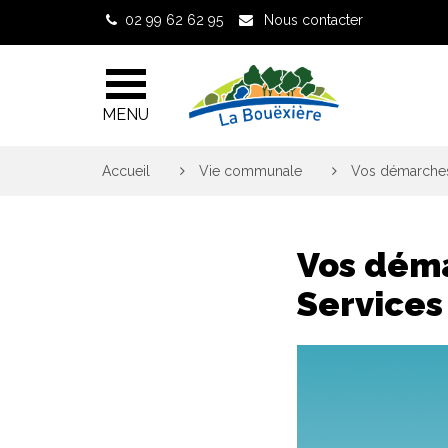
Gestion des traceurs
02 99 62 62 95
Nous contacter
MENU
Accueil
>
Vie communale
>
Vos démarches 
Vos déma
Services