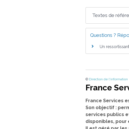
Textes de référ
Questions ? Répo
Un ressortissant
©
Direction de l'information
France Ser
France Services e
Son objectif : per
services publics e
disponibles, pour
Il est géré par l