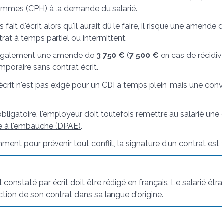
hommes (CPH)
à la demande du salarié.
 fait d'écrit alors qu'il aurait dû le faire, il risque une amend
rat à temps partiel ou intermittent.
 également une amende de
3 750 €
(
7 500 €
en cas de récidive
mporaire sans contrat écrit.
 écrit n'est pas exigé pour un CDI à temps plein, mais une con
obligatoire, l'employeur doit toutefois remettre au salarié une
le à l'embauche (DPAE)
.
ent pour prévenir tout conflit, la signature d'un contrat est 
l constaté par écrit doit être rédigé en français. Le salarié ét
tion de son contrat dans sa langue d'origine.