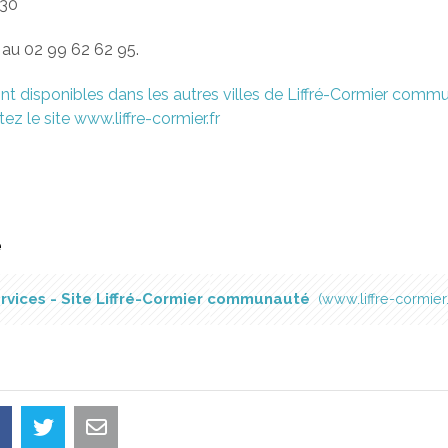
h30
au 02 99 62 62 95.
nt disponibles dans les autres villes de Liffré-Cormier comm
ez le site www.liffre-cormier.fr
é
rvices - Site Liffré-Cormier communauté
www.liffre-cormier.