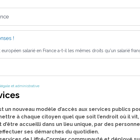
ence
nses !
 européen salarié en France a-t-il les mêmes droits qu'un salarié fran
 légale et administrative
vices
st un nouveau modèle d’accès aux services publics pou
mettre à chaque citoyen quel que soit l’endroit où il vit
t d’être accueilli dans un lieu unique, par des person
 effectuer ses démarches du quotidien.
es services de Liffré-Cormier communauté et déployé su