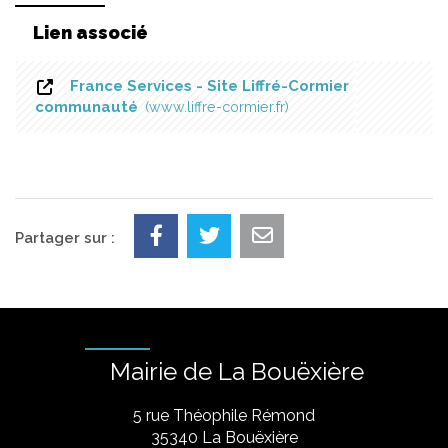
Lien associé
France Services - Site Liffré-Cormier
communauté
www.liffre-cormier.fr
Partager sur :
Mairie de La Bouëxière
5 rue Théophile Rémond
​35340 La Bouëxière