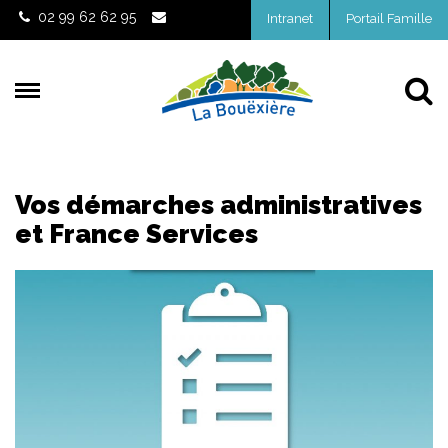
Gestion des traceurs
02 99 62 62 95
Intranet
Portail Famille
Al
Vos démarches administratives
et France Services