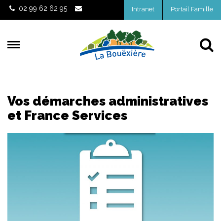
Gestion des traceurs
02 99 62 62 95
Intranet
Portail Famille
Al
Vos démarches administratives
et France Services