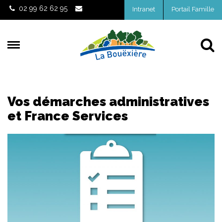
Gestion des traceurs
02 99 62 62 95
Intranet
Portail Famille
Al
Vos démarches administratives
et France Services