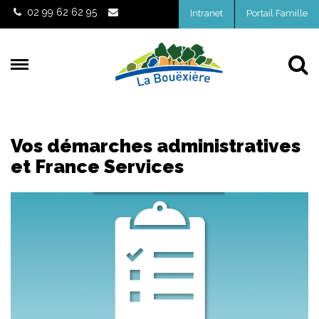
Gestion des traceurs
02 99 62 62 95
Intranet
Portail Famille
Al
Vos démarches administratives
et France Services