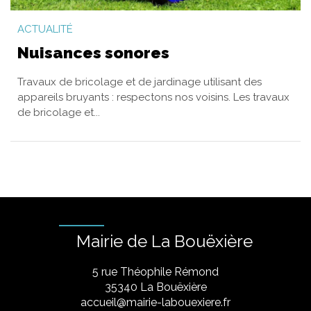
ACTUALITÉ
Nuisances sonores
Travaux de bricolage et de jardinage utilisant des
appareils bruyants : respectons nos voisins. Les travaux
de bricolage et...
Mairie de La Bouëxière
5 rue Théophile Rémond
​35340 La Bouëxière
accueil@mairie-labouexiere.fr