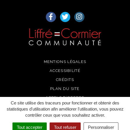
Lien vers le compte Facebook
Lien vers le compte Twitter
Lien vers le compte I
MENTIONS LÉGALES
ACCESSIBILITÉ
CRÉDITS
PLAN DU SITE
APPELS D’OFFRES
Ce site utilise des traceurs pour fonctionner et obtenir des
RECRUTEMENT
statistiques d'utilisation afin améliorer l'utilisation, vous pouvez
contrôler ceux que vous souhaitez activer.
GÉRER MES COOKIES
Tout accepter
Tout refuser
Personnaliser