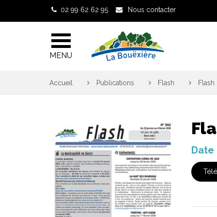
Gestion des traceurs
02 99 62 62 95
Nous contacter
MENU
Accueil
>
Publications
>
Flash
>
Flash 
Fla
Date 
Tél