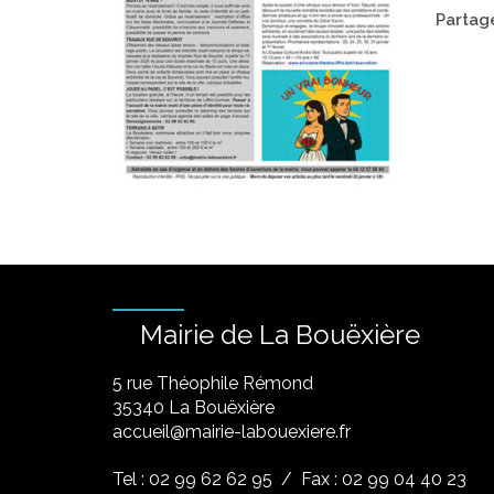
Partage
Mairie de La Bouëxière
5 rue Théophile Rémond
​35340 La Bouëxière
accueil@mairie-labouexiere.fr
Tel : 02 99 62 62 95
/ Fax : 02 99 04 40 23