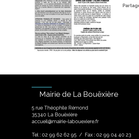
Partage
Mairie de La Bouëxière
5 rue Théophile Rémond
​35340 La Bouëxière
accueil@mairie-labouexiere.fr
Tel : 02 99 62 62 95
/ Fax : 02 99 04 40 23