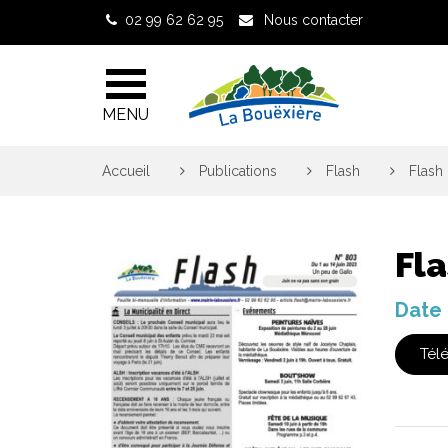
Gestion des traceurs
02 99 62 62 95
Nous contacter
MENU
Accueil
>
Publications
>
Flash
>
Flash 
Fla
Date 
Tél