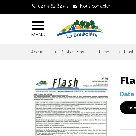
Gestion des traceurs
02 99 62 62 95
Nous contacter
MENU
Accueil
>
Publications
>
Flash
>
Flash 
Fla
Date 
Tél