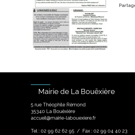
Partage
Mairie de La Bouëxière
5 rue Théophile Rémond
​35340 La Bouëxière
accueil@mairie-labouexiere.fr
Tel : 02 99 62 62 95
/ Fax : 02 99 04 40 23