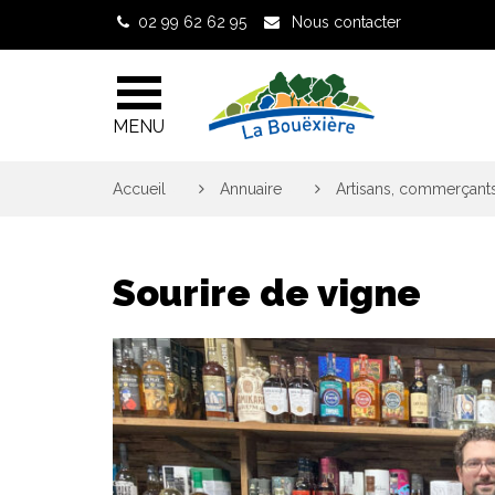
Gestion des traceurs
02 99 62 62 95
Nous contacter
MENU
Accueil
>
Annuaire
>
Artisans, commerçants
Sourire de vigne