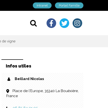
Intranet
Portail Famille
Lien vers le comp
Lien vers le c
Lien vers 
Aller à la recherche
e de vigne
Infos utiles
Beillard Nicolas
Place de l'Europe, 35340 La Bouëxière,
France