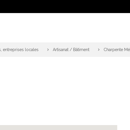
, entreprises locales
>
Artisanat / Bâtiment
>
Charpente Mét