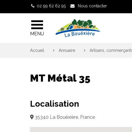
Gestion des traceurs
02 99 62 62 95
Nous contacter
MENU
Accueil
>
Annuaire
>
Artisans, commerçants
MT Métal 35
Localisation
35340 La Bouëxière, France