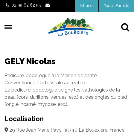
Gestion des traceurs
02 99 62 62 95
Intranet
Portail Famille
Al
GELY Nicolas
Pédicure-podologue à la Maison de santé,
Conventionné, Carte Vitale acceptée.
Le pédicure-podologue soigne les pathologies de la
peau (cors, durillons, verrues, etc.) et des ongles du pied
(ongle incarné, mycose, etc.).
Localisation
29 Rue Jean Marie Pavy, 35340 La Bouëxière, France