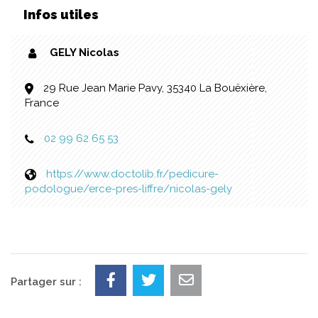
Infos utiles
GELY Nicolas
29 Rue Jean Marie Pavy, 35340 La Bouëxière,
France
02 99 62 65 53
https://www.doctolib.fr/pedicure-
podologue/erce-pres-liffre/nicolas-gely
Partager sur :