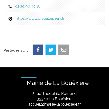
02 30 96 40 16
https://www.drsgallepean.fr
Partager sur :
Mairie de La Bouëxière
5 rue Théophile Rémond
​35340 La Bouëxière
accueil@mairie-labouexiere.fr