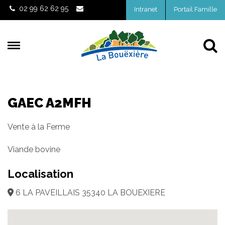
Gestion des traceurs
02 99 62 62 95
Intranet
Portail Famille
Al
GAEC A2MFH
Vente à la Ferme
Viande bovine
Localisation
6 LA PAVEILLAIS 35340 LA BOUEXIERE