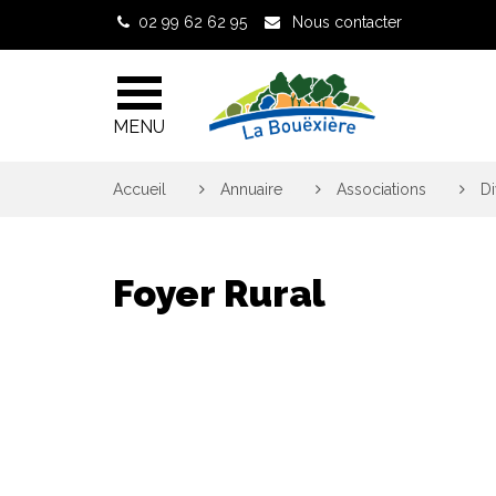
Gestion des traceurs
02 99 62 62 95
Nous contacter
MENU
Accueil
>
Annuaire
>
Associations
>
Di
Foyer Rural