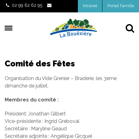
Gestion des traceurs
02 99 62 62 95
Intranet
Portail Famille
Al
Comité des Fêtes
Organisation du Vide Grenier – Braderie, les 3ème
dimanche de juillet.
Membres du comité :
Président: Jonathan Gilbert
Vice-présidente : Ingrid Greboval
Secrétaire : Maryline Geaud
Secrétaire adjointe : Angélique Gicquel