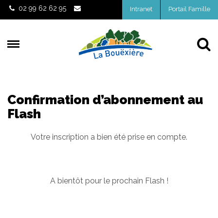
Gestion des traceurs
02 99 62 62 95
Intranet
Portail Famille
Al
Confirmation d’abonnement au
Flash
Votre inscription a bien été prise en compte.
A bientôt pour le prochain Flash !