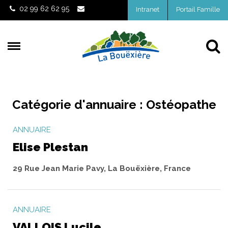
Gestion des traceurs
02 99 62 62 95
Intranet
Portail Famille
Al
Catégorie d'annuaire :
Ostéopathe
ANNUAIRE
Elise Plestan
29 Rue Jean Marie Pavy, La Bouëxière, France
ANNUAIRE
VALLOIS Lucile